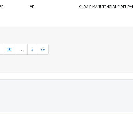
ZE'
VE
CURA E MANUTENZIONE DEL P
10
…
»
»»