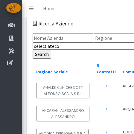
Home
Ricerca Aziende
N.
Ragione Sociale
Contratti
Comu
1
REGGI
ANALISI CLINICHE DOTT
ALFONSO SCALA S R L
1
ARQUA
ANCARANI ALESSANDRO
ALESSANDRO
2
CODO
ANODICA TREVIGIANA S P A