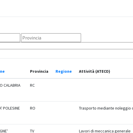
ne
Provincia
Regione
Attività (ATECO)
O CALABRIA
RC
' POLESINE
RO
Trasporto mediante noleggio 
GNE'
TV
Lavori di meccanica generale