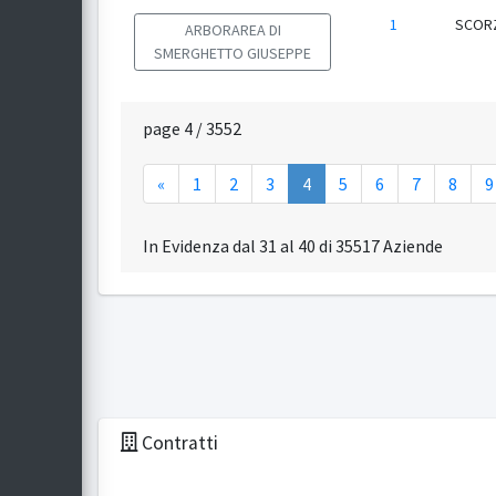
1
SCOR
ARBORAREA DI
SMERGHETTO GIUSEPPE
page 4 / 3552
«
1
2
3
4
5
6
7
8
9
In Evidenza dal 31 al 40 di 35517 Aziende
Contratti