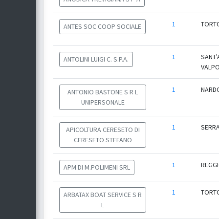
1
TORTO
ANTES SOC COOP SOCIALE
1
SANT'
ANTOLINI LUIGI C. S.P.A.
VALPO
1
NARD
ANTONIO BASTONE S R L
UNIPERSONALE
1
SERRA
APICOLTURA CERESETO DI
CERESETO STEFANO
1
REGGI
APM DI M.POLIMENI SRL
1
TORTO
ARBATAX BOAT SERVICE S R
L