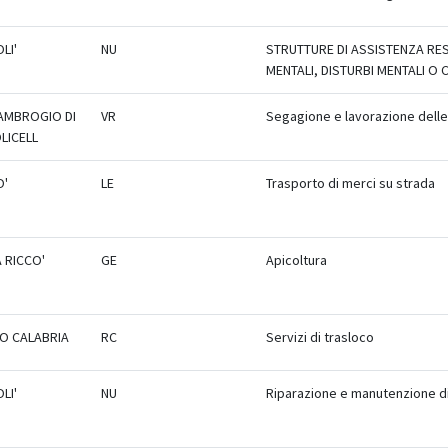
LI'
NU
STRUTTURE DI ASSISTENZA RES
MENTALI, DISTURBI MENTALI O
AMBROGIO DI
VR
Segagione e lavorazione delle
LICELL
O'
LE
Trasporto di merci su strada
 RICCO'
GE
Apicoltura
O CALABRIA
RC
Servizi di trasloco
LI'
NU
Riparazione e manutenzione di 