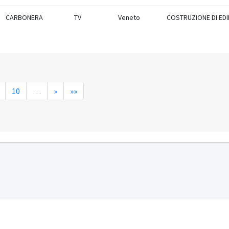
CARBONERA
TV
Veneto
COSTRUZIONE DI EDIF
10
…
»
»»