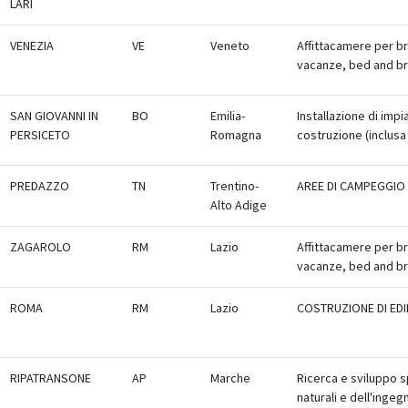
LARI
VENEZIA
VE
Veneto
Affittacamere per b
vacanze, bed and br
SAN GIOVANNI IN
BO
Emilia-
Installazione di impia
PERSICETO
Romagna
costruzione (inclus
PREDAZZO
TN
Trentino-
AREE DI CAMPEGGIO
Alto Adige
ZAGAROLO
RM
Lazio
Affittacamere per b
vacanze, bed and br
ROMA
RM
Lazio
COSTRUZIONE DI EDIF
RIPATRANSONE
AP
Marche
Ricerca e sviluppo 
naturali e dell'ingeg