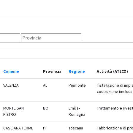
Comune
Provincia
Regione
Attività (ATECO)
VALENZA
AL
Piemonte
Installazione di impia
costruzione (inclus
MONTE SAN
BO
Emilia-
Trattamento e rivest
PIETRO
Romagna
CASCIANA TERME
PI
Toscana
Fabbricazione di prod