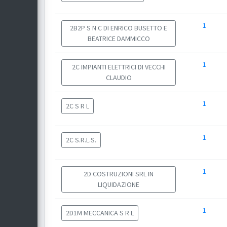
1
2B2P S N C DI ENRICO BUSETTO E
BEATRICE DAMMICCO
1
2C IMPIANTI ELETTRICI DI VECCHI
CLAUDIO
1
2C S R L
1
2C S.R.L.S.
1
2D COSTRUZIONI SRL IN
LIQUIDAZIONE
1
2D1M MECCANICA S R L