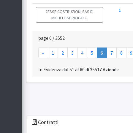
1
2ESSE COSTRUZIONI SAS DI
MICHELE SPRICIGO C.
page 6 / 3552
«
1
2
3
4
5
6
7
8
9
In Evidenza dal 51 al 60 di 35517 Aziende
Contratti