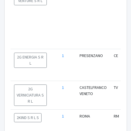
VENTURE S R L
1
PRESENZANO
CE
2G ENERGIA S R
L
1
CASTELFRANCO
TV
2G
VENETO
VERNICIATURA S
R L
1
ROMA
RM
2KIND S R L S