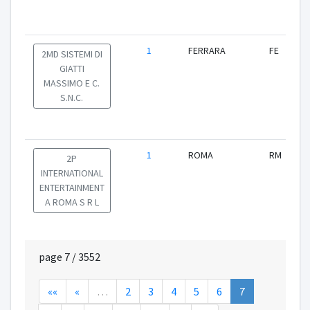
1
FERRARA
FE
2MD SISTEMI DI
GIATTI
MASSIMO E C.
S.N.C.
1
ROMA
RM
2P
INTERNATIONAL
ENTERTAINMENT
A ROMA S R L
page 7 / 3552
««
«
…
2
3
4
5
6
7