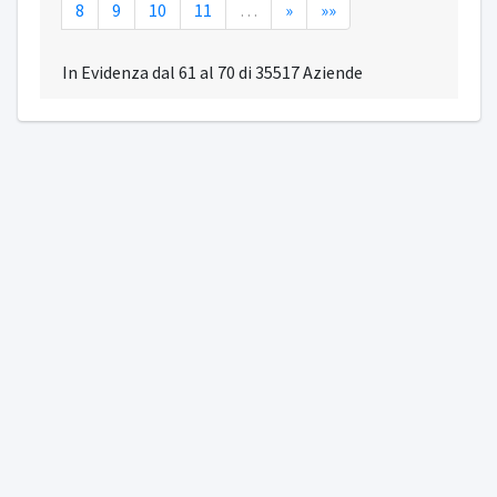
8
9
10
11
…
»
»»
In Evidenza dal 61 al 70 di 35517 Aziende