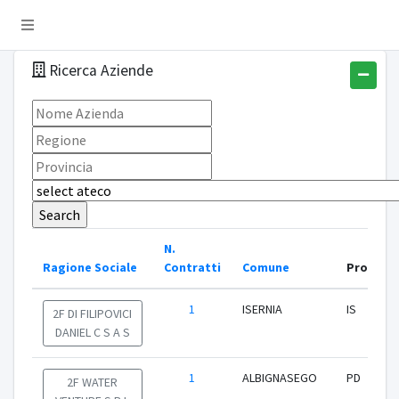
Ricerca Aziende
N.
Ragione Sociale
Contratti
Comune
Provinci
1
ISERNIA
IS
2F DI FILIPOVICI
DANIEL C S A S
1
ALBIGNASEGO
PD
2F WATER